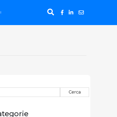
I
erca
:
ategorie