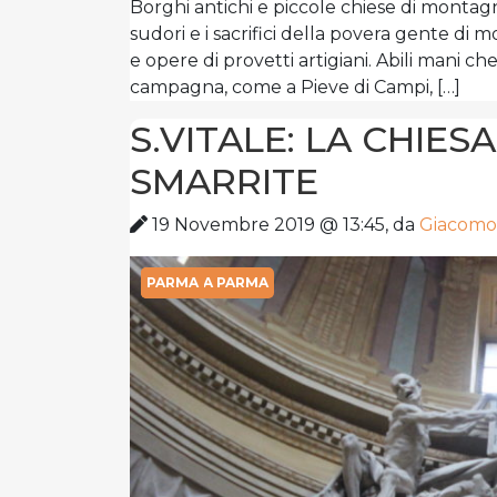
Borghi antichi e piccole chiese di montagna
sudori e i sacrifici della povera gente di 
e opere di provetti artigiani. Abili mani c
campagna, come a Pieve di Campi, […]
S.VITALE: LA CHIES
SMARRITE
19 Novembre 2019 @ 13:45, da
Giacomo 
EVENTI A PARMA
PARMA