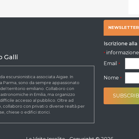
NEWSLETTER
Iscrizione all
informazione 
*
 Galli
Email
*
da escursionistica associata Aigae. In
Nome
*
o a Parma, sono da sempre appassionato
re del territorio emiliano. Collaboro con
e gastronomiche in Emilia, ma organizzo
difficile accesso al pubblico. Oltre ad
o, collaboro con privati o diverse realtà per
, chiese o edifici storici.