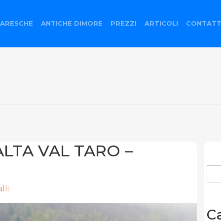
ARESCHE
ANTICHE DIMORE
PREZZI
ARTICOLI
CONTATT
 ALTA VAL TARO –
Ric
per
lli
C