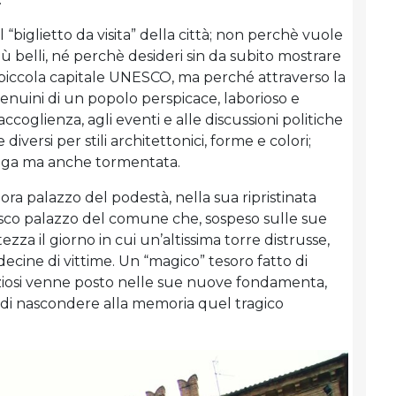
l “biglietto da visita” della città; non perchè vuole
ù belli, né perchè desideri sin da subito mostrare
piccola capitale UNESCO, ma perché attraverso la
 genuini di un popolo perspicace, laborioso e
coglienza, agli eventi e alle discussioni politiche
iversi per stili architettonici, forme e colori;
unga ma anche tormentata.
ora palazzo del podestà, nella sua ripristinata
esco palazzo del comune che, sospeso sulle sue
zza il giorno in cui un’altissima torre distrusse,
cine di vittime. Un “magico” tesoro fatto di
eziosi venne posto nelle sue nuove fondamenta,
 di nascondere alla memoria quel tragico