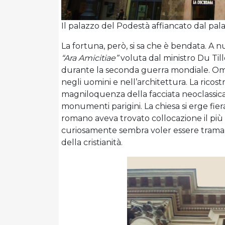
Il palazzo del Podestà affiancato dal p
La fortuna, però, si sa che è bendata. A n
“Ara Amicitiae”
voluta dal ministro Du Till
durante la seconda guerra mondiale. Omi
negli uomini e nell’architettura. La ricost
magniloquenza della facciata neoclassica d
monumenti parigini. La chiesa si erge fi
romano aveva trovato collocazione il più i
curiosamente sembra voler essere traman
della cristianità.